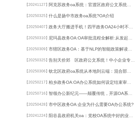
阿克苏政务oa系统：官渡区政府公文系统中JavaWeb项目——博客系统
【20241127】
什么是扬中市政务oa系统?OA介绍
【20250325】
政务大厅搬进手机！四平政务OA24小时不打烊的智慧服务
【20250407】
尼玛县政务OA:OA审批流程全解析:从发起到抄送
【20250310】
市辖区政务OA：基于NLP的智能政策解读与合规性校验系统
【20250309】
告别天价郊 区政府公文系统！中小企业专属套餐，年度成本直省3.8万
【20250325】
钦北区政府oa系统从本地到云端：混合部署OA系统如何平衡灵活性与数据主权？
【20250306】
柏乡政务OA:OA办公系统如何设定结束审批功能
【20250217】
智领办公新纪元——颠覆传统，开源OA系统，免费体验，效率翻倍！
【20250716】
市中区政务OA:企业为什么需要OA办公系统?
【20250428】
阳谷县政府机关oa：党校OA系统中好的业务中台的关键词有哪些？
【20241224】