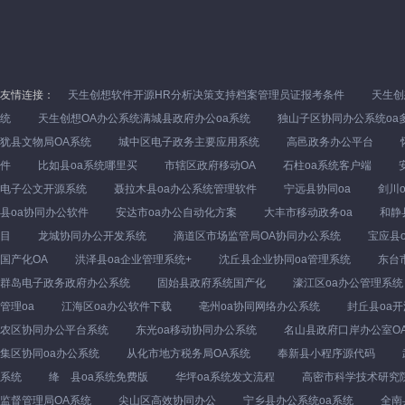
友情连接：
天生创想软件开源HR分析决策支持档案管理员证报考条件
天生创
统
天生创想OA办公系统满城县政府办公oa系统
独山子区协同办公系统oa
犹县文物局OA系统
城中区电子政务主要应用系统
高邑政务办公平台
件
比如县oa系统哪里买
市辖区政府移动OA
石柱oa系统客户端
电子公文开源系统
聂拉木县oa办公系统管理软件
宁远县协同oa
剑川
县oa协同办公软件
安达市oa办公自动化方案
大丰市移动政务oa
和静
目
龙城协同办公开发系统
滴道区市场监管局OA协同办公系统
宝应县
国产化OA
洪泽县oa企业管理系统+
沈丘县企业协同oa管理系统
东台
群岛电子政务政府办公系统
固始县政府系统国产化
濠江区oa办公管理系统
管理oa
江海区oa办公软件下载
亳州oa协同网络办公系统
封丘县oa
农区协同办公平台系统
东光oa移动协同办公系统
名山县政府口岸办公室O
集区协同oa办公系统
从化市地方税务局OA系统
奉新县小程序源代码
系统
绛 县oa系统免费版
华坪oa系统发文流程
高密市科学技术研究
监督管理局OA系统
尖山区高效协同办公
宁乡县办公系统oa系统
全南