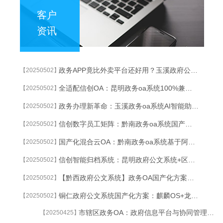
客户
资讯
政务APP竟比外卖平台还好用？玉溪政府公文系统解锁政府服务新姿势
【20250502】
全适配信创OA：昆明政务oa系统100%兼容统信/麒麟/中科方德等操作系统
【20250502】
政务办理新革命：玉溪政务oa系统AI智能助手全程陪办体验
【20250502】
信创数字员工矩阵：黔南政务oa系统国产化AI代理自动值守政务热线
【20250502】
国产化混合云OA：黔南政务oa系统基于阿里云政务专有云构建信创办公生态
【20250502】
信创智能归档系统：昆明政府公文系统+区块链实现涉密档案永久溯源
【20250502】
【黔西政府公文系统】政务OA国产化方案：麒麟OS+达梦数据库深度适配
【20250502】
铜仁政府公文系统国产化方案：麒麟OS+龙芯架构深度适配的党政机关公文系统
【20250502】
市辖区政务OA：政府信息平台与协同管理的创新实践
【20250425】