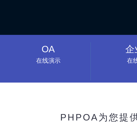
OA
企
在线演示
在
PHPOA为您