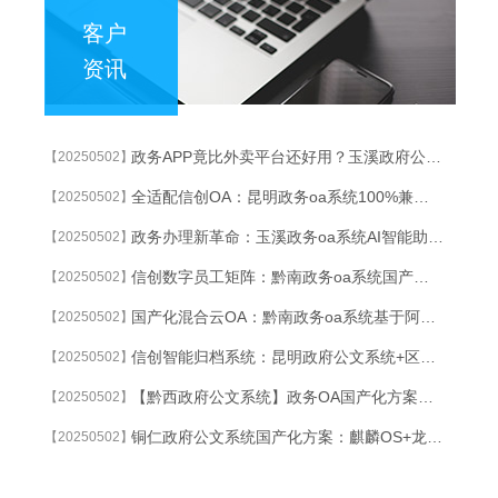
客户
资讯
政务APP竟比外卖平台还好用？玉溪政府公文系统解锁政府服务新姿势
【20250502】
全适配信创OA：昆明政务oa系统100%兼容统信/麒麟/中科方德等操作系统
【20250502】
政务办理新革命：玉溪政务oa系统AI智能助手全程陪办体验
【20250502】
信创数字员工矩阵：黔南政务oa系统国产化AI代理自动值守政务热线
【20250502】
国产化混合云OA：黔南政务oa系统基于阿里云政务专有云构建信创办公生态
【20250502】
信创智能归档系统：昆明政府公文系统+区块链实现涉密档案永久溯源
【20250502】
【黔西政府公文系统】政务OA国产化方案：麒麟OS+达梦数据库深度适配
【20250502】
铜仁政府公文系统国产化方案：麒麟OS+龙芯架构深度适配的党政机关公文系统
【20250502】