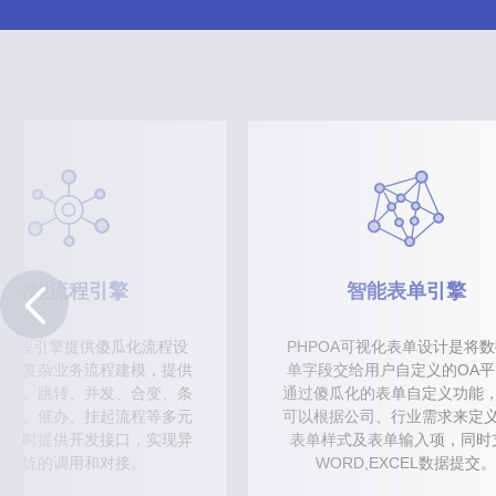
智能流程引擎
智能表单引擎
OA流程引擎提供傻瓜化流程设
PHPOA可视化表单设计是将
速对复杂业务流程建模，提供
单字段交给用户自定义的OA平
回退、跳转、并发、合变、条
通过傻瓜化的表单自定义功能
委办、催办、挂起流程等多元
可以根据公司、行业需求来定
。同时提供开发接口，实现异
表单样式及表单输入项，同时
构系统的调用和对接。
WORD,EXCEL数据提交。