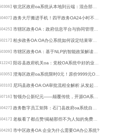
钦北区政府oa系统从本地到云端：混合部署OA系统如何平衡灵活性与数据主权？
50306】
政务大厅搬进手机！四平政务OA24小时不打烊的智慧服务
50407】
市辖区政务OA：政府信息平台与协同管理的创新实践
50425】
柏乡政务OA:OA办公系统如何设定结束审批功能
50217】
市辖区政务OA：基于NLP的智能政策解读与合规性校验系统
50309】
阳谷县政府机关oa：党校OA系统中好的业务中台的关键词有哪些？
41224】
澄海区政府oa系统限时0元！原价9999元OA系统免费下载中
50305】
尼玛县政务OA:OA审批流程全解析:从发起到抄送
50310】
智领办公新纪元——颠覆传统，开源OA系统，免费体验，效率翻倍！
50716】
政务数字员工矩阵：石门县政府oa系统自动化处理80%窗口咨询
50427】
老板看了都点赞!揭秘那些不为人知的免费西林区政务OA
50417】
市中区政务OA:企业为什么需要OA办公系统?
50428】