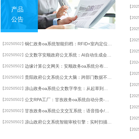
【202
产品
【202
公告
【202
【202
铜仁政务oa系统智能归档：RFID+室内定位实现实体档案柜数字孪生管理
【20250502】
【202
公文数字安顺政府公文系统：AI自动生成会议纪要、督办清单与执行报告
【20250502】
【202
边缘计算公文网关：安顺政务oa系统分布式节点保障偏远地区离线文件秒级同步
【20250502】
【202
贵阳政府公文系统公文大脑：跨部门数据不出域，智能生成联合发文草案
【20250502】
【202
凉山政务oa系统公文数字孪生：从起草到销毁的全流程3D可视化追踪
【20250502】
【202
公文RPA工厂：甘孜政务oa系统自动分类-归档-督办，事务性工作减少90%
【20250502】
【202
甘孜政务oa系统公文交互系统：语音指令/手写批注/AI语义解析三合一工作台
【20250502】
【202
凉山政府公文系统智能审校引擎：实时扫描12类公文格式错误与政策合规风险
【20250502】
【202