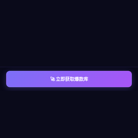
🚀 立即获取爆款库
📡 平台覆盖
覆盖
六大主流平台
每个平台都有独立的爆款情报库，包含脚本模板、算法洞察、