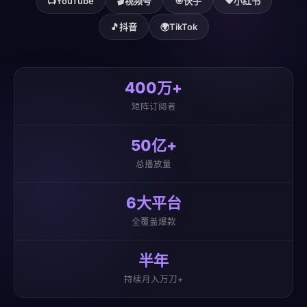
📺
YouTube
🎬
视频号
🎯
快手
❤️
小红书
🎵
抖音
🌍
TikTok
400万+
矩阵订阅者
50亿+
总播放量
6大平台
全覆盖爆款
半年
持续月入万刀+