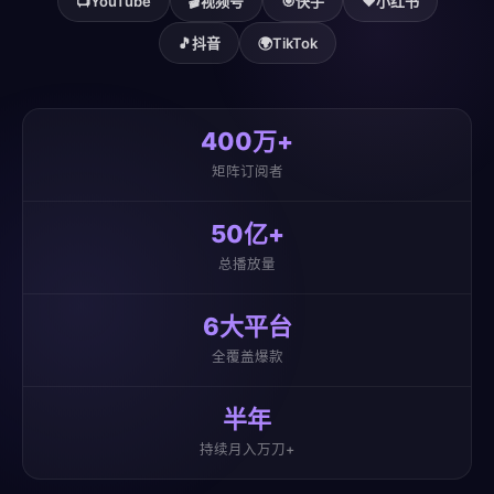
📺
YouTube
🎬
视频号
🎯
快手
❤️
小红书
🎵
抖音
🌍
TikTok
400万+
矩阵订阅者
50亿+
总播放量
6大平台
全覆盖爆款
半年
持续月入万刀+