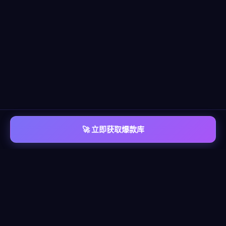
🚀 立即获取爆款库
📡 平台覆盖
覆盖
六大主流平台
每个平台都有独立的爆款情报库，包含脚本模板、算法洞察、