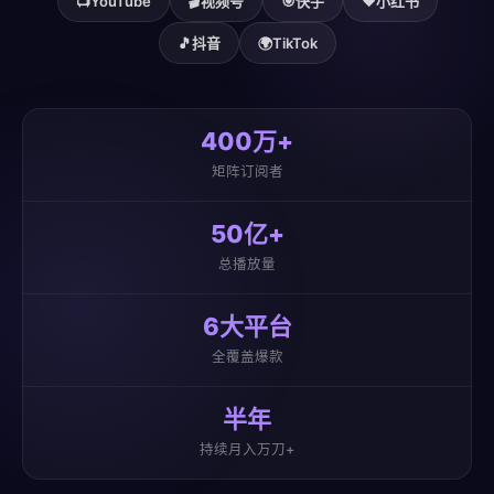
📺
YouTube
🎬
视频号
🎯
快手
❤️
小红书
🎵
抖音
🌍
TikTok
400万+
矩阵订阅者
50亿+
总播放量
6大平台
全覆盖爆款
半年
持续月入万刀+