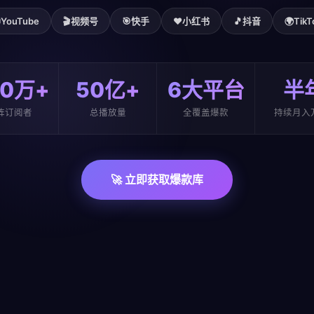

YouTube
🎬
视频号
🎯
快手
❤️
小红书
🎵
抖音
🌍
TikT
00万+
50亿+
6大平台
半
阵订阅者
总播放量
全覆盖爆款
持续月入
🚀 立即获取爆款库