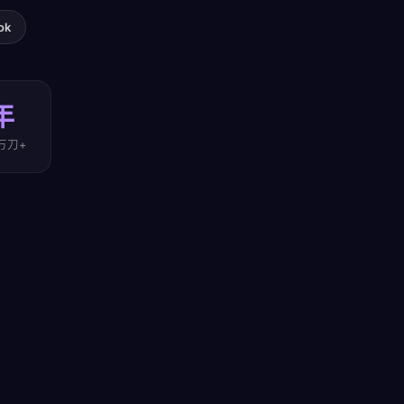
ok
年
万刀+