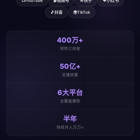
📺
YouTube
🎬
视频号
🎯
快手
❤️
小红书
🎵
抖音
🌍
TikTok
400万+
矩阵订阅者
50亿+
总播放量
6大平台
全覆盖爆款
半年
持续月入万刀+