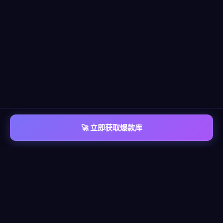
🚀 立即获取爆款库
📡 平台覆盖
覆盖
六大主流平台
每个平台都有独立的爆款情报库，包含脚本模板、算法洞察、