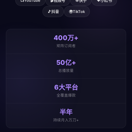
📺
YouTube
🎬
视频号
🎯
快手
❤️
小红书
🎵
抖音
🌍
TikTok
400万+
矩阵订阅者
50亿+
总播放量
6大平台
全覆盖爆款
半年
持续月入万刀+