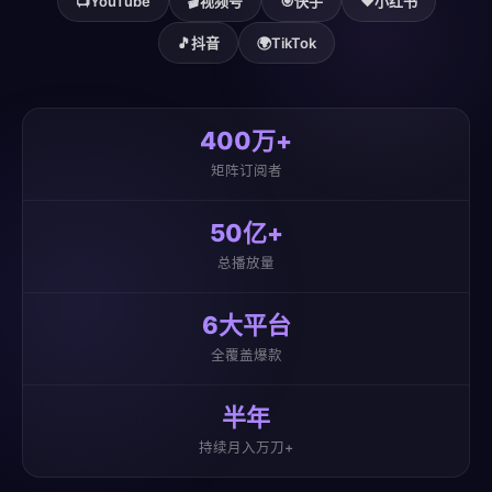
📺
YouTube
🎬
视频号
🎯
快手
❤️
小红书
🎵
抖音
🌍
TikTok
400万+
矩阵订阅者
50亿+
总播放量
6大平台
全覆盖爆款
半年
持续月入万刀+