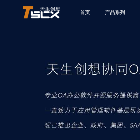
首页
产品系列