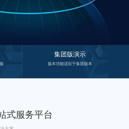
集团版演示
版
版本功能适应于集团版本
站式服务平台
决方案。