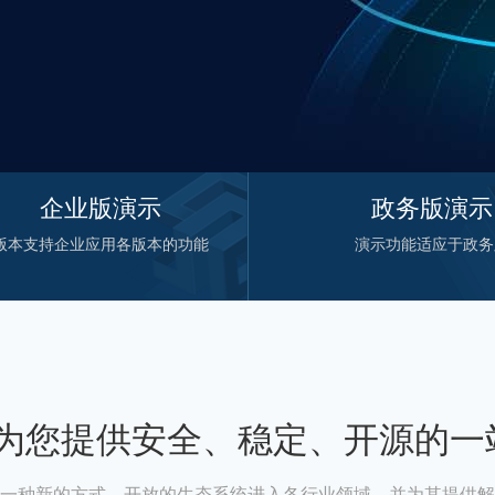
企业版演示
政务版演示
版本支持企业应用各版本的功能
演示功能适应于政务
A为您提供安全、稳定、开源的一
一种新的方式，开放的生态系统进入各行业领域，并为其提供解