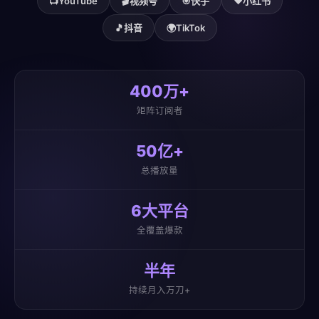
📺
YouTube
🎬
视频号
🎯
快手
❤️
小红书
🎵
抖音
🌍
TikTok
400万+
矩阵订阅者
50亿+
总播放量
6大平台
全覆盖爆款
半年
持续月入万刀+