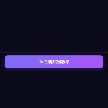
🚀 立即获取爆款库
📡 平台覆盖
覆盖
六大主流平台
每个平台都有独立的爆款情报库，包含脚本模板、算法洞察、