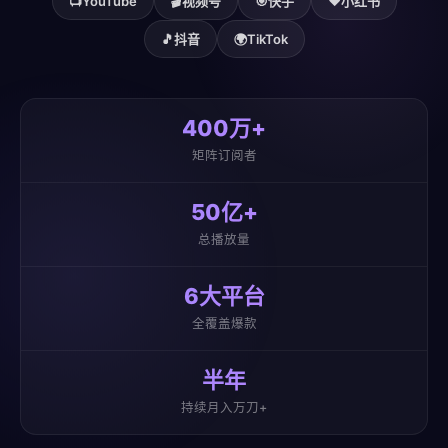
📺
YouTube
🎬
视频号
🎯
快手
❤️
小红书
🎵
抖音
🌍
TikTok
400万+
矩阵订阅者
50亿+
总播放量
6大平台
全覆盖爆款
半年
持续月入万刀+