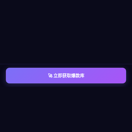
🚀 立即获取爆款库
📡 平台覆盖
覆盖
六大主流平台
每个平台都有独立的爆款情报库，包含脚本模板、算法洞察、