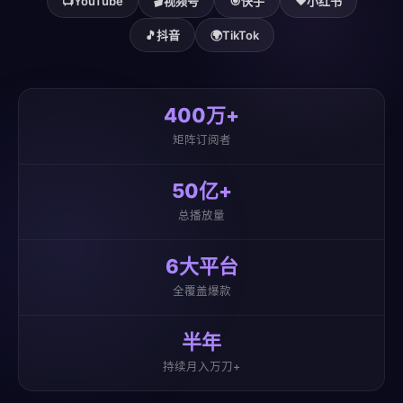
📺
YouTube
🎬
视频号
🎯
快手
❤️
小红书
🎵
抖音
🌍
TikTok
400万+
矩阵订阅者
50亿+
总播放量
6大平台
全覆盖爆款
半年
持续月入万刀+