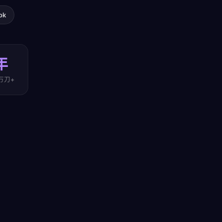
ok
年
万刀+