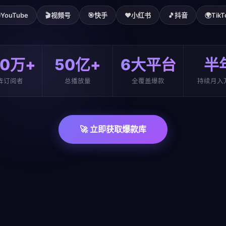

YouTube
🎬
视频号
🎯
快手
❤️
小红书
🎵
抖音
🌍
TikT
00万+
50亿+
6大平台
半
阵订阅者
总播放量
全覆盖爆款
持续月入
🚀 立即获取爆款库