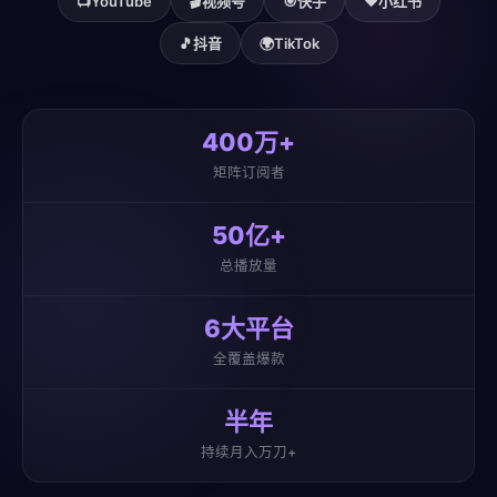
📺
YouTube
🎬
视频号
🎯
快手
❤️
小红书
🎵
抖音
🌍
TikTok
400万+
矩阵订阅者
50亿+
总播放量
6大平台
全覆盖爆款
半年
持续月入万刀+