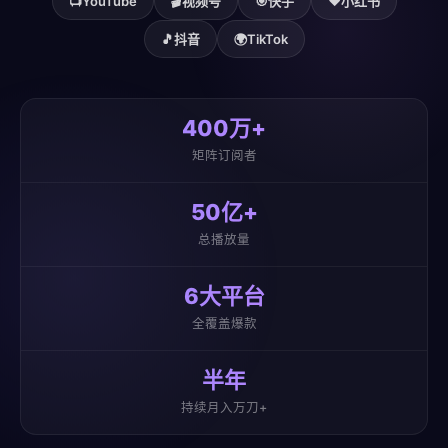
📺
YouTube
🎬
视频号
🎯
快手
❤️
小红书
🎵
抖音
🌍
TikTok
400万+
矩阵订阅者
50亿+
总播放量
6大平台
全覆盖爆款
半年
持续月入万刀+