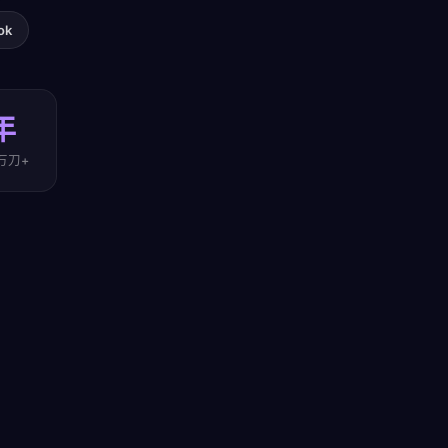
ok
年
万刀+