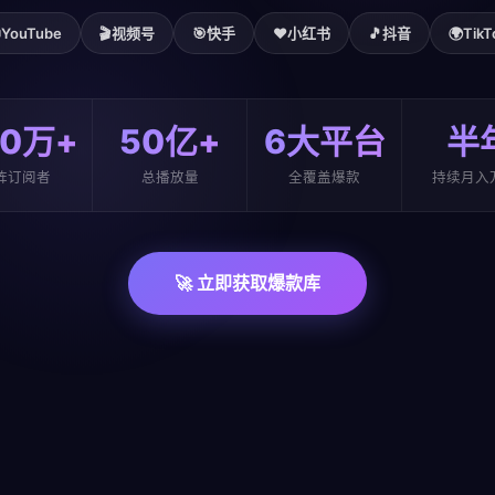

YouTube
🎬
视频号
🎯
快手
❤️
小红书
🎵
抖音
🌍
TikT
00万+
50亿+
6大平台
半
阵订阅者
总播放量
全覆盖爆款
持续月入
🚀 立即获取爆款库