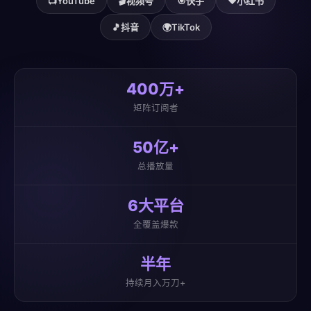
📺
YouTube
🎬
视频号
🎯
快手
❤️
小红书
🎵
抖音
🌍
TikTok
400万+
矩阵订阅者
50亿+
总播放量
6大平台
全覆盖爆款
半年
持续月入万刀+