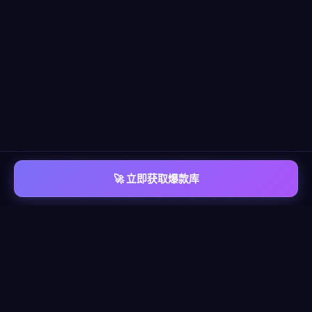
🚀 立即获取爆款库
📡 平台覆盖
覆盖
六大主流平台
每个平台都有独立的爆款情报库，包含脚本模板、算法洞察、