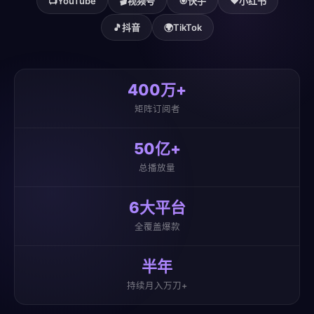
📺
YouTube
🎬
视频号
🎯
快手
❤️
小红书
🎵
抖音
🌍
TikTok
400万+
矩阵订阅者
50亿+
总播放量
6大平台
全覆盖爆款
半年
持续月入万刀+