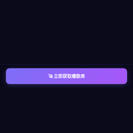
🚀 立即获取爆款库
📡 平台覆盖
覆盖
六大主流平台
每个平台都有独立的爆款情报库，包含脚本模板、算法洞察、