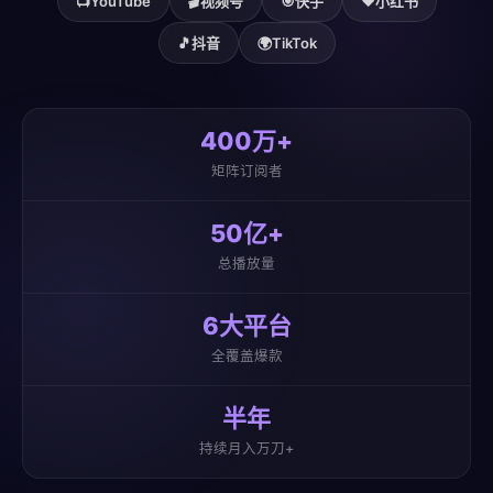
📺
YouTube
🎬
视频号
🎯
快手
❤️
小红书
🎵
抖音
🌍
TikTok
400万+
矩阵订阅者
50亿+
总播放量
6大平台
全覆盖爆款
半年
持续月入万刀+