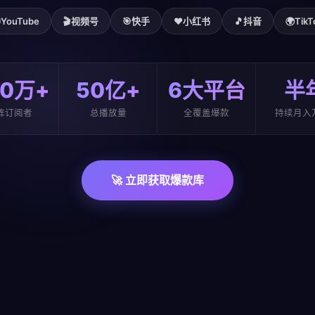

YouTube
🎬
视频号
🎯
快手
❤️
小红书
🎵
抖音
🌍
TikT
00万+
50亿+
6大平台
半
阵订阅者
总播放量
全覆盖爆款
持续月入
🚀 立即获取爆款库