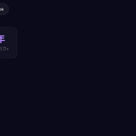
ok
年
万刀+