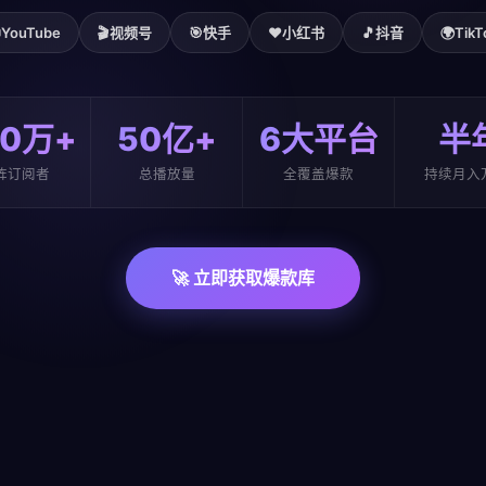

YouTube
🎬
视频号
🎯
快手
❤️
小红书
🎵
抖音
🌍
TikT
00万+
50亿+
6大平台
半
阵订阅者
总播放量
全覆盖爆款
持续月入
🚀 立即获取爆款库