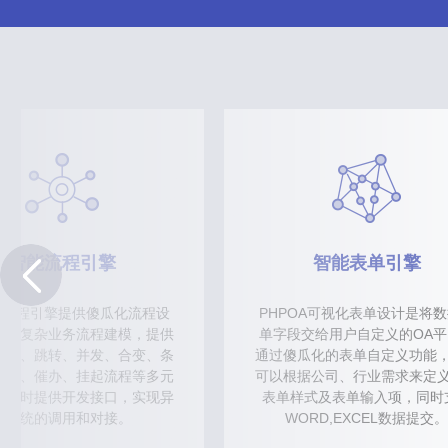
智能流程引擎
智能表单引擎
OA流程引擎提供傻瓜化流程设
PHPOA可视化表单设计是将
速对复杂业务流程建模，提供
单字段交给用户自定义的OA平
回退、跳转、并发、合变、条
通过傻瓜化的表单自定义功能
委办、催办、挂起流程等多元
可以根据公司、行业需求来定
。同时提供开发接口，实现异
表单样式及表单输入项，同时
构系统的调用和对接。
WORD,EXCEL数据提交。