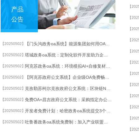
【202
产品
【202
公告
【202
【202
【门头沟政务oa系统】能源集团如何用OA系统优化千亿级项目管理？
【20250502】
【202
塔城政务oa系统：定制化软件开发助力企业效率飙升300%
【20250502】
【202
阿克苏政务oa系统：环境模拟AI+自修复材料实现档案永生存储
【20250502】
【202
【阿克苏政府公文系统】企业级OA免费畅享：10人团队永久0成本启用
【20250502】
【202
克孜勒苏柯尔克孜政府公文系统：区块链NFT技术活化珍贵档案文化价值
【20250502】
【202
免费OA+昌吉政府公文系统：采购指定办公设备，赠送终身OA使用权限
【20250502】
【202
开发者免费计划：哈密政务oa系统提交3个OA插件，换取千人规模系统永久授权
【20250502】
【202
吐鲁番政务oa系统免费制：加入产业联盟，立即获取定制化OA系统
【20250502】
【202