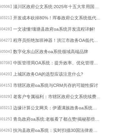
淄川区政府公文系统:2025年十五大常用国内外OA系统盘点
50506】
开发成本砍掉80%！珲春政府公文系统低代码让百万项目变白菜价
50321】
一文读懂!壤塘县政府oa系统开发流程详解!
50428】
程序员拒绝加班神器！洪江市政务OA低代码平台竟成摸鱼搭档
50427】
数字化东山区政务oa系统领域高端品牌
50504】
中医管理局OA系统：提升效率、优化管理的利器
30708】
上城区政务OA的选型应该注意什么?
50420】
市辖区政府oa系统与CRM共存的可能性探讨
50415】
老客户专属福利：市辖区政府公文系统续费即赠智能客服机器人年卡
50329】
边缘计算公文网关：伊通满族政务oa系统分布式节点保障偏远地区离线文件秒级同步
50321】
青岛政府oa系统:老板看了都点赞!揭秘那些不为人知的免费OA协同神器
50125】
扶沟县政府oa系统：实时扫描30国法律差异，风险预警提前90天
50426】